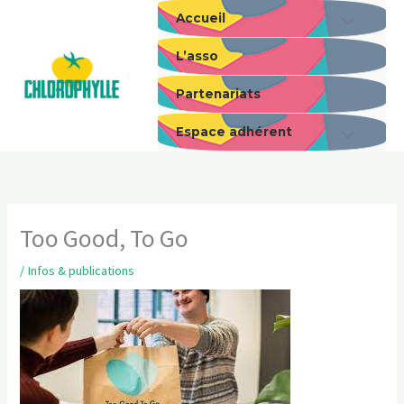
Aller
Accueil
au
L’asso
contenu
Partenariats
Espace adhérent
Too Good, To Go
/
Infos & publications